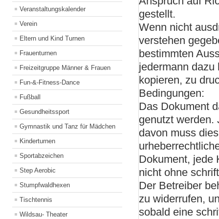
Anspruch auf Rich
Veranstaltungskalender
gestellt.
Verein
Wenn nicht ausdr
verstehen gegeb
Eltern und Kind Turnen
bestimmten Aussc
Frauenturnen
jedermann dazu 
Freizeitgruppe Männer & Frauen
kopieren, zu dru
Fun-&-Fitness-Dance
Bedingungen:
Fußball
Das Dokument dar
Gesundheitssport
genutzt werden. 
Gymnastik und Tanz für Mädchen
davon muss diese
Kinderturnen
urheberrechtlich
Sportabzeichen
Dokument, jede 
nicht ohne schri
Step Aerobic
Der Betreiber be
Stumpfwaldhexen
zu widerrufen, u
Tischtennis
sobald eine schr
Wildsau- Theater